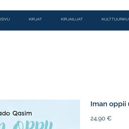
USIVU
KIRJAT
KIRJAILIJAT
KULTTUURIK
Iman oppii 
Hinta
24,90 €