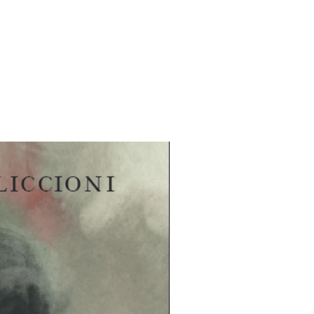
virheistä, joita Iman tekee
ttaja puolestaan kannustaa oppimaan
.
imatta Iman nauttii koulusta ja
äätelökesästä”.
osofian maisteri ja omistautunut
 edistämiseen keskittyvä työ
 saanut laajalti tunnustusta ja
joittanut kaksi teosta sekä
jannut elokuvan, joka painottaa
rkeyttä. Hänen tuorein lastenkirjansa,
uunniteltu vahvistamaan lasten
nostamaan heitä uuden oppimiseen.
a hänen jatkuvaa pyrkimystään
utoksia yhteiskunnassa ja tukea
stä.