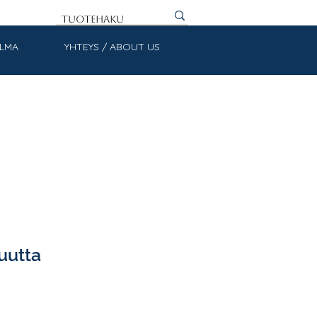
ULMA
YHTEYS / ABOUT US
uutta