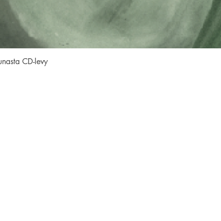
Pikakatselu
unasta CD-levy
SEURAA MEITÄ
Facebook