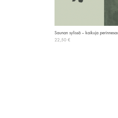
Saunan sylissä – kaikuja perinnesa
Hinta
22,50 €
AVIADOR KUSTANNUS
Liisankatu 19, 00170 Helsinki