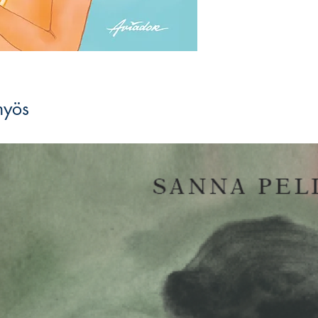
ovat. Yksi huomauttaa 
laskutehtävässä. Ope
nimenomaan virheistä
Pienistä paineista huol
lopuillaan olevasta ”j
Salaado Qasim
on fil
myös
opettaja, jonka rauhan
koulutuksen parissa on
palkintoja. Hän on kir
käsikirjoittanut ja oh
positiivisen rauhan tä
Iman oppii uutta
, on s
minäpystyvyyttä ja in
Iman oppii uutta
on os
edistää myönteisiä mu
lasten kasvua ja kehity