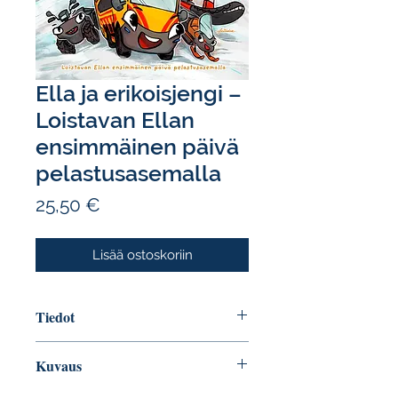
Ella ja erikoisjengi –
Loistavan Ellan
ensimmäinen päivä
pelastusasemalla
Hinta
25,50 €
Lisää ostoskoriin
Tiedot
Tekijä: Henna Johansson
Kuvaus
Sivumäärä: 39
ISBN: 9789523814950