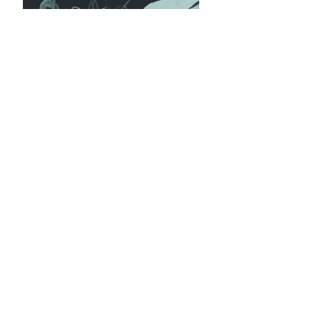
AVIADOR KUSTANNUS
Liisankatu 19, 00170 Helsinki
050 591 6059
info@aviador.fi
Kaikki yhteystiedot >