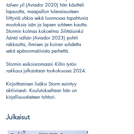
talven yli
(Aviador 2020) hän käsitteli
lapsuutta, maapallon tulevaisuuteen
liittyviä uhkia sekä luonnossa tapahtuvia
muutoksia isän ja lapsen suhteen kautta.
Stormin kolmas kokoelma
Silittäisinkö
häntä vähän
(Aviador 2023) pohtii
rakkautta, ihmisen ja koiran suhdetta
sekä epänormatiivista perhettä.
Stormin esikoisromaani
Kiltin tytön
rakkaus
julkaistaan toukokuussa 2024.
Kirjoittamisen lisäksi Storm esiintyy
aktiivisesti. Koulutukseltaan hän on
kirjallisuustieteen tohtori.
Julkaisut