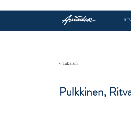
ET
< Takaisin
Pulkkinen, Ritv