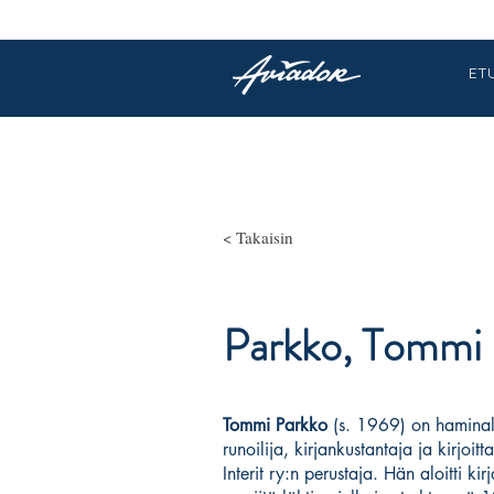
ET
< Takaisin
Parkko, Tommi
Tommi Parkko
(s. 1969) on haminala
runoilija, kirjankustantaja ja kirjoit
In­te­rit ry:n pe­rus­ta­ja. Hän aloitt