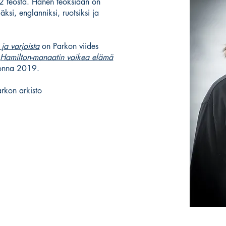
 12 teosta. Hänen teoksiaan on
äksi, englanniksi, ruotsiksi ja
 ja varjoista
on Parkon viides
a
Hamilton-manaatin vaikea elämä
uonna 2019.
rkon arkisto