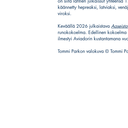
on siitä lähtien julkaissut yhteensä
käännetty hepreaksi, latviaksi, venäj
viroksi.
Keväällä 2026 julkaistava
Aaseista
runokokoelma. Edellinen kokoelm
ilmestyi Aviadorin kustantamana v
Tommi Parkon valokuva © Tommi Pa