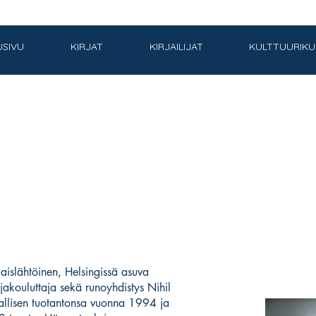
USIVU
KIRJAT
KIRJAILIJAT
KULTTUURIK
islähtöinen, Helsingissä asuva
tajakouluttaja sekä runoyhdistys Nihil
i kirjallisen tuotantonsa vuonna 1994 ja